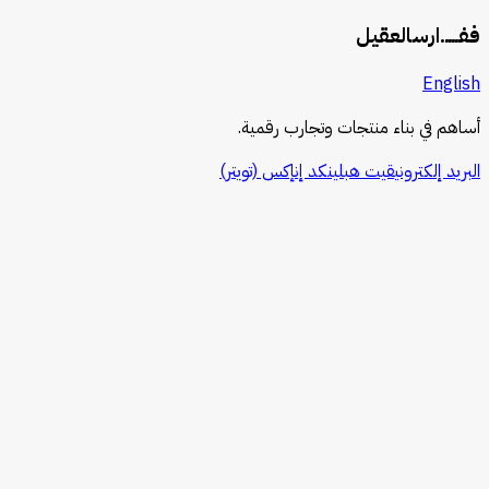
ف
فــــ
.
ارس
العقيل
English
أساهم في بناء منتجات وتجارب رقمية.
البريد إلكتروني
قيت هب
لينكد إن
إكس (تويتر)